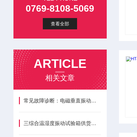
0769-8108-5069
查看全部
ARTICLE
相关文章
常见故障诊断：电磁垂直振动试验台异响与推力下降处理
三综合温湿度振动试验箱供货：技术解析与选购指南