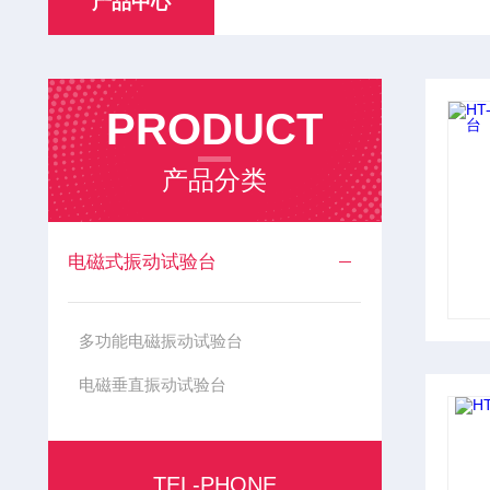
产品中心
PRODUCT
产品分类
电磁式振动试验台
多功能电磁振动试验台
电磁垂直振动试验台
TEL-PHONE