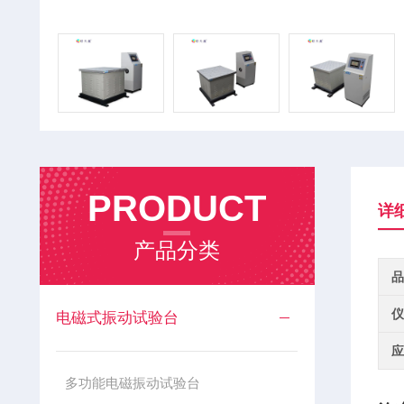
PRODUCT
详
产品分类
品
仪
电磁式振动试验台
应
多功能电磁振动试验台