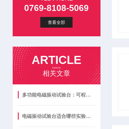
0769-8108-5069
查看全部
ARTICLE
相关文章
多功能电磁振动试验台：可程式技术驱动的高精度控制与自动化测试革新
电磁振动试验台适合哪些实验场景？