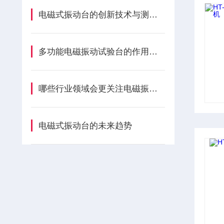
电磁式振动台的创新技术与测试标准分析
多功能电磁振动试验台的作用及功能
哪些行业领域会更关注电磁振动试验？
电磁式振动台的未来趋势