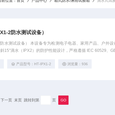
当前位置：
首页
产品中心
箱式防水/淋雨试验箱
滴水式试
X1-2防水测试设备）
-2防水测试设备） 本设备专为检测电子电器、家用产品、户外设
15°滴水（IPX2）的防护性能设计，严格遵循 IEC 60529、GB
。通过模拟自然滴水环境，验证产品外壳密封性，帮助企业快速定位
8
产品型号：HT-IPX1-2
浏览量：936
市场合规性。
一页 下一页 末页 跳转到第
页