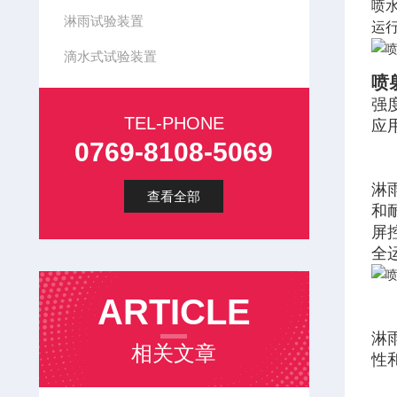
喷水
淋雨试验装置
运行
滴水式试验装置
喷
强
TEL-PHONE
应
0769-8108-5069
淋
查看全部
和
屏
全
ARTICLE
淋雨
相关文章
性