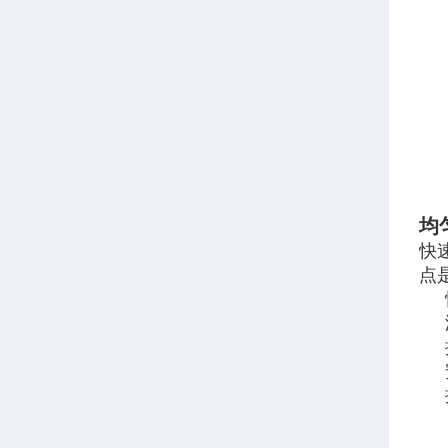
均
快
点