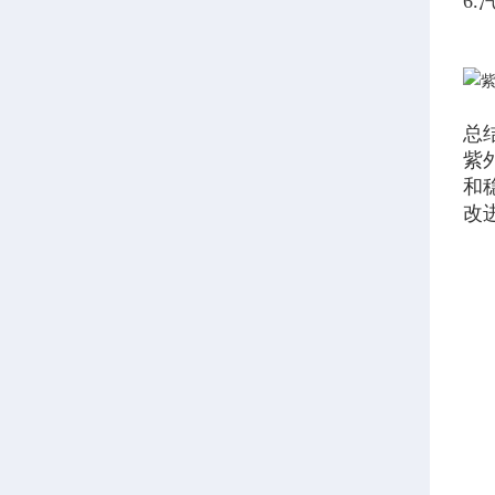
6
总
紫
和
改