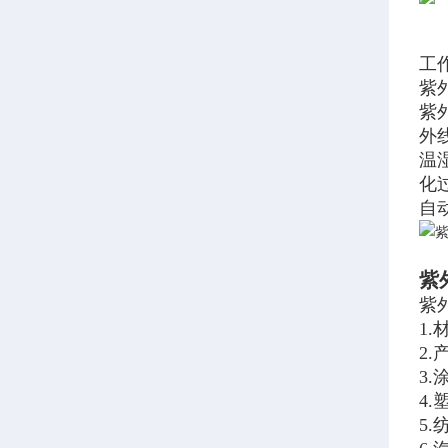
工
紫
紫
外
温
化
自
紫
紫
1
2
3
4
5