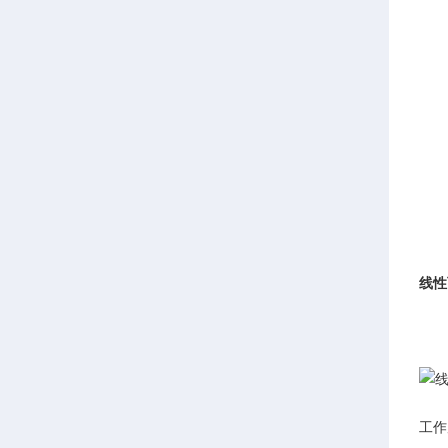
空
网
內
优
线性
工作