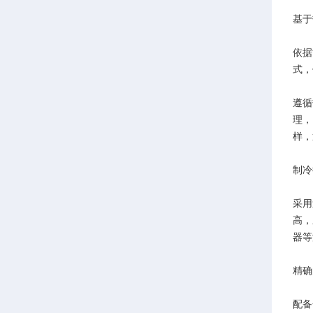
基于
依据
式，
遵循
理，
样，
制冷
采用
高，
器等
精确
配备