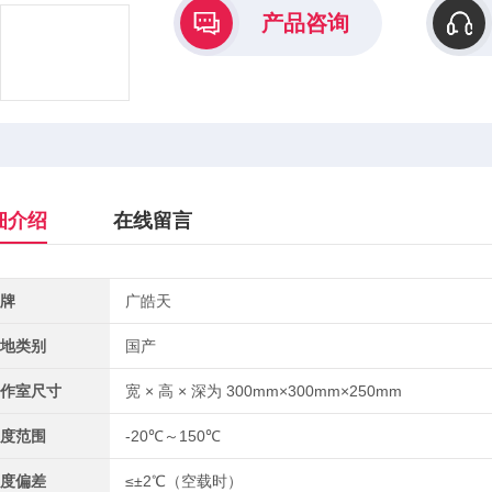
产品咨询
细介绍
在线留言
牌
广皓天
地类别
国产
作室尺寸
宽 × 高 × 深为 300mm×300mm×250mm
度范围
-20℃～150℃
度偏差
≤±2℃（空载时）