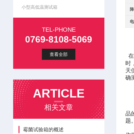
小型高低温测试箱
降
电
TEL-PHONE
0769-8108-5069
查看全部
时
天
确
ARTICLE
相关文章
品
题
霉菌试验箱的概述