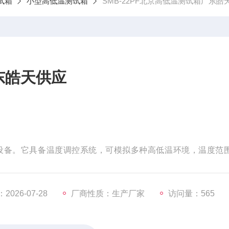
试箱
小型高低温测试箱
SMB-22PF北京高低温测试箱广东皓
东皓天供应
设备。它具备温度调控系统，可模拟多种高低温环境，温度范
为测试提供稳定条件。采用优质材料制造，结构坚固，耐用性强
论是电子、汽车还是其他行业，都能依靠它有效检测产品在高低
026-07-28
厂商性质：生产厂家
访问量：565