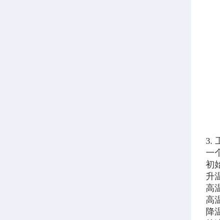
3.
一
初
升
高温
高
降