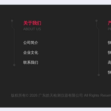
关于我们
ABOUT US
P
公司简介
企业文化
联系我们
版权所有© 2026 广东皓天检测仪器有限公司 All Rights Reser