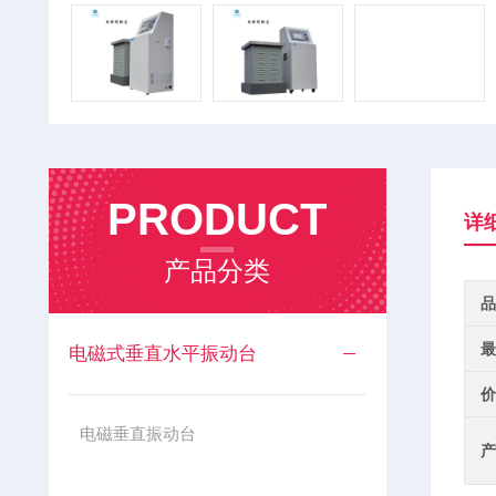
PRODUCT
详
产品分类
品
最
电磁式垂直水平振动台
价
电磁垂直振动台
产