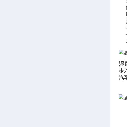
湿
步
汽