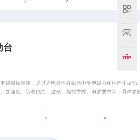
磁式振动台
三轴电磁振动台
HT-DT-5000B电子行业用电磁式
微信
联系
动台
顶部
于电磁感应定律，通过通电导体在磁场中受电磁力作用产生振动
幅、加速度、负载能力、波形、控制方式、电源要求等，具体参
：2026-07-28
厂商性质：生产厂家
访问量：541