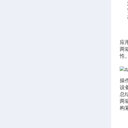
应
两
性
操
设
总
两
构