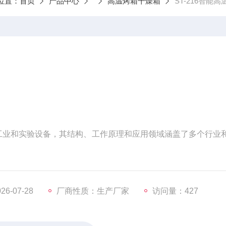
位置：
首页
产品中心
高温烤箱干燥箱
ST-216智能
工业和实验设备，其结构、工作原理和应用领域涵盖了多个行业
6-07-28
厂商性质：生产厂家
访问量：427