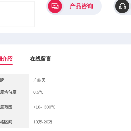
产品咨询
细介绍
在线留言
牌
广皓天
度均匀度
0.5℃
度范围
+10-+300℃
格区间
10万-20万