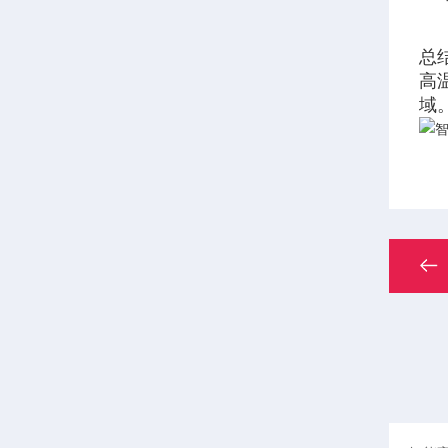
总
高
域