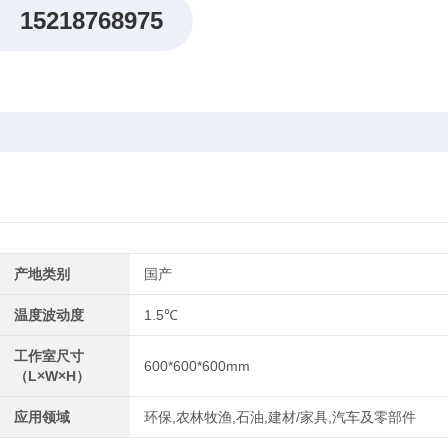
15218768975
产地类别
国产
温度波动度
1.5℃
工作室尺寸
600*600*600mm
（L×W×H）
应用领域
环保,农林牧渔,石油,建材/家具,汽车及零部件