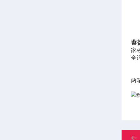
蓄
家
全
两