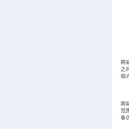
两
之
箱
两
范围
备