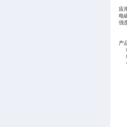
应
电
强
产