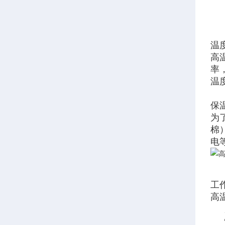
温
高
率
温
保
为
棉
电
工
高