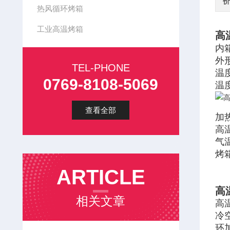
价
热风循环烤箱
工业高温烤箱
高
内箱
外形
TEL-PHONE
温度
0769-8108-5069
温度
查看全部
加
高
气
烤
ARTICLE
高
相关文章
高
冷
环