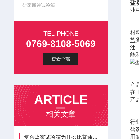
盐
盐雾腐蚀试验箱
业
材
TEL-PHONE
盐
0769-8108-5069
油
能
查看全部
产
在
ARTICLE
产
相关文章
行
盐雾
用
复合盐雾试验箱为什么比普通的盐雾试验箱贵？