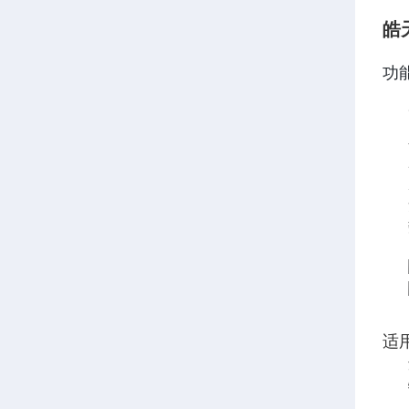
皓
功
适