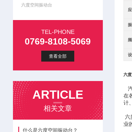
六度空间振动台
应
振
TEL-PHONE
0769-8108-5069
频
设
查看全部
六度
汽
ARTICLE
在
计
相关文章
六
业
什么是六度空间振动台？