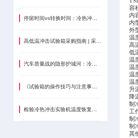
T
容
内
停留时间vs转换时间：冷热冲击的核心秘密
内型
外型
温
高低温冲击试验箱采购指南 | 采购人员5步避坑要点
高
低
温
汽车质量战的隐形护城河：冷热冲击试验箱如何赋能中国智造？
温
温
温
《试验箱的操作技巧与注意事项》
升
降
制
检验冷热冲击实验机温度恢复的5大步骤，你知道多少？
工
制
制
其