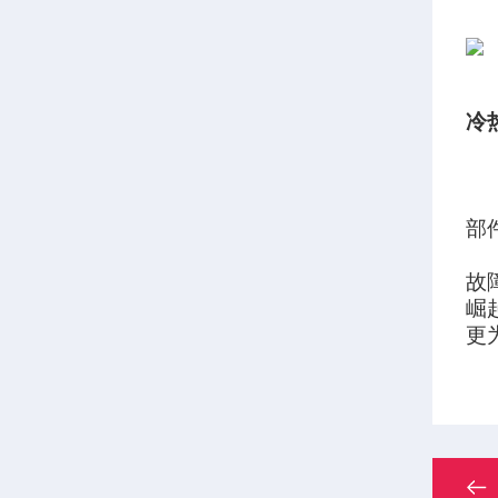
冷
部
故
崛
更