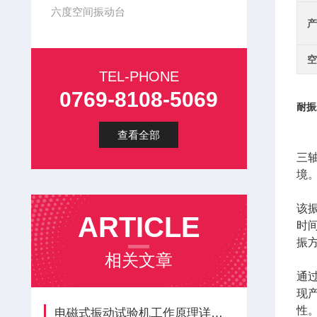
六度空间振动台
产
空
TEL-PHONE
0769-8108-5069
耐振
查看全部
三
境
该
ARTICLE
时
振
相关文章
通
现
性
电磁式振动试验机工作原理详解：从电磁驱动到闭环控制